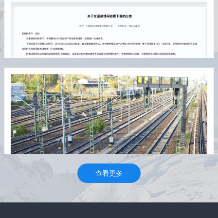
别人把你当傻子的10个表现，占3条就要警惕了！
2025/5/2 21:05:16
前言救命！当有人开始这样对你赶紧跑！刷到一篇文章说
《别人把你当傻子的10个表现，占3条就要警惕了！》，看完
我差点气笑了。这哪是教你防坑，分明是教别人怎么坑你！
今天我就把这些套路一个个拆穿，看看他们到底有多离谱！
一、张嘴就画
中国移动宣布，下调全国亲情网资费！
2025/4/18 20:39:42
4月18日，中国移动发布公告称，5月1日起将下调全国亲情网
（全国版）标准资费。下调后基本功能费为5元/月，含1位群
主及3位以内成员，超出基础成员数后，省内省外成员统一为
每位1元/月功能费，每个群组最多19人（含群主），支持群
组内成员
查看更多