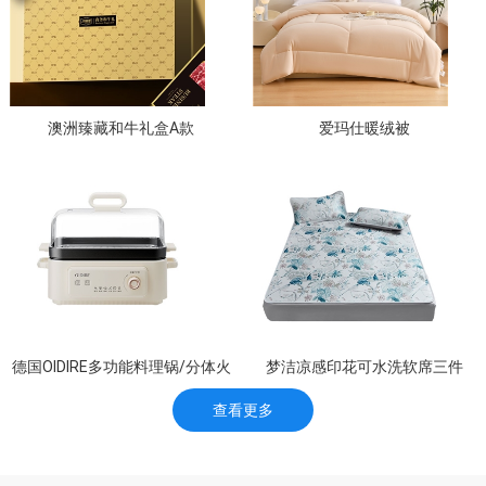
澳洲臻藏和牛礼盒A款
爱玛仕暖绒被
德国OIDIRE多功能料理锅/分体火
梦洁凉感印花可水洗软席三件
锅 ODI-DGN06
查看更多
套：森呼吸1010789008