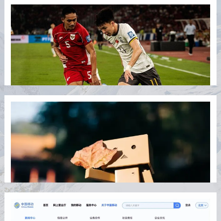
国足客场0比1不敌印尼，提前一轮无缘美加墨世界杯
2025/6/6 7:24:45
北京时间6月5日晚间，世预赛18强赛C组第九轮，中国队做客
雅加达挑战印尼队。最终，因为一粒争议点球，中国队0比1
不敌印尼，迎来了世预赛4连败。与此同时，18强赛9战2胜7
负积6分，加上净胜球-14，国足排名垫底，提前一轮无缘
2026年美加墨