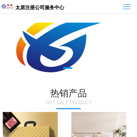
首
太原注册公司服务中心
页
最
新
组
资
织
热
讯
介
销
绍
产
品
热销产品
HOT-SALE PRODUCT