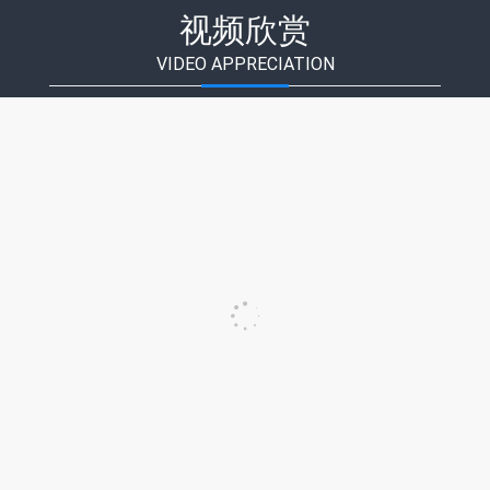
视频欣赏
VIDEO APPRECIATION
铁路大专毕业后去到新疆工作，目前已辞职，谈谈工作感
2025/4/17 19:42:23
受
分享人基本情况介绍2019年，我从铁路大专院校毕业。校招
的时候是报了广州局和上海局，但很可惜自己的面试没有
过，都没有被录上。因为自己比较想进铁路局工作，想着工
作稳定些，所以抱着最后的希望报了新疆那边的铁路局，也
很幸运成功被