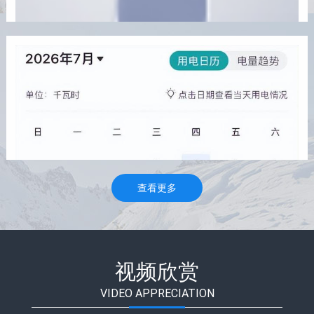
着许多不为人知的饮食误区。有些人自以为吃得清淡健康，
却可能在不知不觉中摄入了不利于身体平衡的成分；有些人
则对某些传
查看更多
销量稳居行业首位 上汽多元板块筑牢增长基本盘
2026/8/7 12:11:50
本文转自：解放日报阚静雅上汽集团近日披露1—7月整车产销
成绩单。数据显示，7月单月整车销售33.9万辆，前七月累计
视频欣赏
销量达238.4万辆，持续领跑国内车企销量榜单。继拿下上半
年市场销冠后，上汽依靠自主品牌、新能源、海外市场三大
VIDEO APPRECIATION
增长引