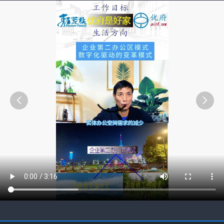
夏天开空调，别只会按“制冷”！利用好这3个模式，电费
2026/8/7 12:11:36
直接省一半
夏天用空调最大的烦恼就是电费问题。前天就有短信通知告
诉我欠费了，我上个月明明刚交了两百，这么快就用没了。
当时我也懵了，除了使用空调之外，也没有多用别的电器，
光空调费居然就这么贵啊！后来我才知道，原来空调浪费
电，是有很多