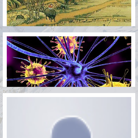
王朝周期律不是巧合!
2026/8/7 12:12:29
“分久必合，合久必分”的王朝周期律，从来不是简单的“腐败
亡国”，而是自耕农经济注定的宿命。从秦汉到明清，两千年
封建王朝的更迭循环，本质是“自耕农经济危机”的周期性爆
发，生产力与生产关系的底层矛盾，决定了没有王朝能逃过
两
癌症多半是吃出来的?常吃那几样食物或许在喂养癌细胞
2026/8/7 12:12:02
走进超市的生鲜区，琳琅满目的食材让人眼花缭乱，每个人
都在为家人的健康精挑细选。然而，在餐桌方寸之间，隐藏