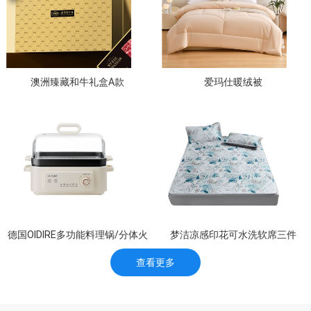
澳洲臻藏和牛礼盒A款
爱玛仕暖绒被
德国OIDIRE多功能料理锅/分体火
梦洁凉感印花可水洗软席三件
锅 ODI-DGN06
查看更多
套：森呼吸1010789008