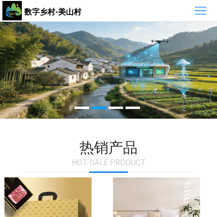
首
数字乡村-美山村
页
最
新
组
资
织
热
讯
介
销
绍
产
品
热销产品
HOT-SALE PRODUCT