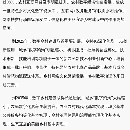
过98%，农村互联网普及率明显提升。农村
数字经济
快速发展，建成
一批特色
乡村文化
数字
资源库
，“互联网+政务服务”加快向乡村延伸。
网络扶贫
行动向纵深发展，信息化在美丽宜居乡村建设中的作用更加
显著。
到2025年，数字乡村建设取得重要进展。乡村4G深化普及、5G创
新应用，城乡“数字鸿沟”明显缩小。初步建成一批兼具
创业孵化
、技
术创新、
技能培训
等功能于一体的
新农民
新技术创业创新中心，培育
形成一批叫得响、质量优、特色显的农村电商
产品品牌
，基本形成乡
村智慧物流配送体系。乡村网络文化繁荣发展，乡村数字治理体系日
趋完善。
到2035年，数字乡村建设取得长足进展。城乡“数字鸿沟”大幅缩
小，农民数字化素养显著提升。
农业农村现代化
基本实现，城乡
基本
公共服务均等化
基本实现，乡村治理体系和治理能力现代化基本实
现，生态宜居的
美丽乡村
基本实现。