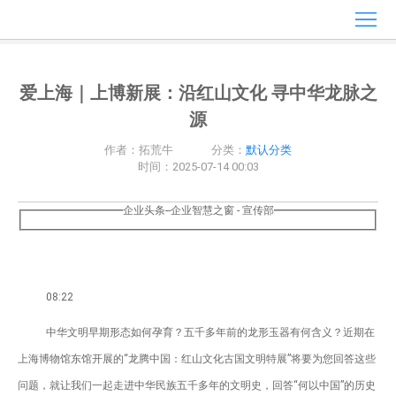
主
页
随
爱上海｜上博新展：沿红山文化 寻中华龙脉之
录
心
源
情
商
作者：拓荒牛
分类：
默认分类
时间：2025-07-14 00:03
友
商
企业头条--企业智慧之窗
-
宣传部
圈
视
频
相
08:22
册
分
中华文明早期形态如何孕育？五千多年前的龙形玉器有何含义？近期在
享
关
上海博物馆东馆开展的“龙腾中国：红山文化古国文明特展”将要为您回答这些
注
粉
问题，就让我们一起走进中华民族五千多年的文明史，回答“何以中国”的历史