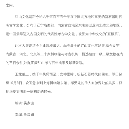
之问。
丝
留
红山文化是距今约六千五百至五千年在中国北方地区重要的新石器时代
言
考古学文化，分布于辽宁省西部、内蒙古自治区东南部以及河北省北部地区，
是中国最早迈入古国文明的代表性考古学文化，被誉为中华文化的“直根系”。
办
此次大展是迄今为止规模最大、品类最全的红山文化主题展,联合辽宁、
公
内蒙古、河北、北京等二十家博物馆与考古机构，甄选包括一级二级文物在内
平
的三百余件文物,汇聚红山考古百年成果及最新发现。
台
玉龙破土，携千年风霜而至；女神垂眸，听新石器时代的回响。即日起
至10月8日，欢迎您来到上海博物馆东馆，感受龙的传人血脉深处的共振，轻
抚华夏文明那一抹初绽的晨光。
编辑: 吴家璇
责编: 鱼瑞娟