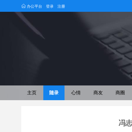
办公平台
登录
注册
主页
随录
心情
商友
商圈
冯