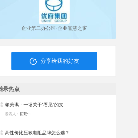
企业第二办公区-企业智慧之窗
分享给我的好友
随录热点
赖美琪：一场关于“看见”的支
发表人：
拓荒牛
高性价比压敏电阻品牌怎么选？